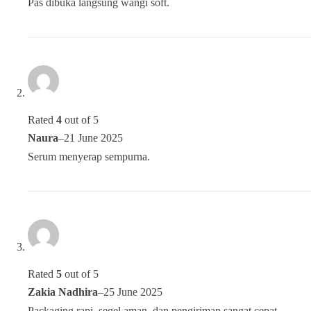
Pas dibuka langsung wangi soft.
Rated
4
out of 5
Naura
–
21 June 2025
Serum menyerap sempurna.
Rated
5
out of 5
Zakia Nadhira
–
25 June 2025
Packaging rapi, segel aman, dan pengiriman sangat cepat.