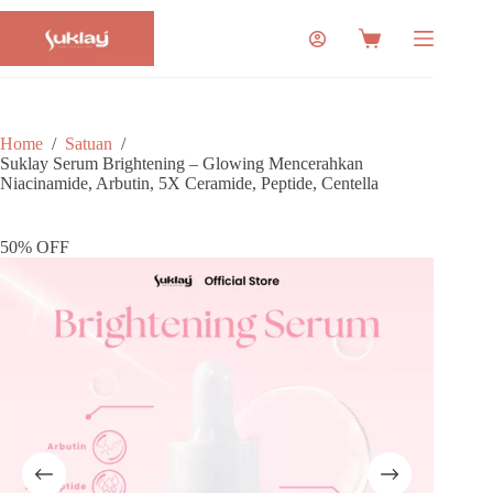
Skip
to
Shopping
content
cart
Home
/
Satuan
/
Suklay Serum Brightening – Glowing Mencerahkan
Niacinamide, Arbutin, 5X Ceramide, Peptide, Centella
50% OFF