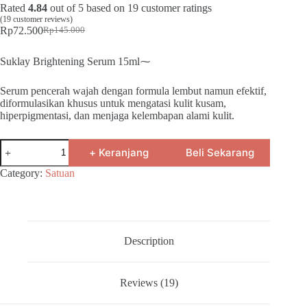
Rated
4.84
out of 5 based on
19
customer ratings
(
19
customer reviews)
Rp
72.500
Rp
145.000
Original
Current
price
price
was:
is:
Suklay Brightening Serum 15ml⁓
Rp145.000.
Rp72.500.
Serum pencerah wajah dengan formula lembut namun efektif,
diformulasikan khusus untuk mengatasi kulit kusam,
hiperpigmentasi, dan menjaga kelembapan alami kulit.
Suklay
+ Keranjang
Beli Sekarang
Serum
Brightening
Category:
Satuan
–
Glowing
Mencerahkan
Niacinamide,
Arbutin,
5X
Description
Ceramide,
Peptide,
Centella
Reviews (19)
quantity