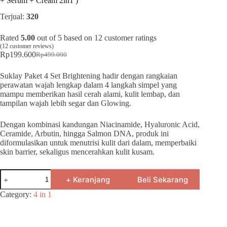
+ Serum + Cream 2in1 )
Terjual:
320
Rated
5.00
out of 5 based on
12
customer ratings
(
12
customer reviews)
Rp
199.600
Rp
499.000
Original
Current
price
price
Suklay Paket 4 Set Brightening hadir dengan rangkaian
was:
is:
perawatan wajah lengkap dalam 4 langkah simpel yang
Rp499.000.
Rp199.600.
mampu memberikan hasil cerah alami, kulit lembap, dan
tampilan wajah lebih segar dan Glowing.
Dengan kombinasi kandungan Niacinamide, Hyaluronic Acid,
Ceramide, Arbutin, hingga Salmon DNA, produk ini
diformulasikan untuk menutrisi kulit dari dalam, memperbaiki
skin barrier, sekaligus mencerahkan kulit kusam.
Suklay
+ Keranjang
Beli Sekarang
Brightening
Skincare
Category:
4 in 1
Paket
4
Set
(