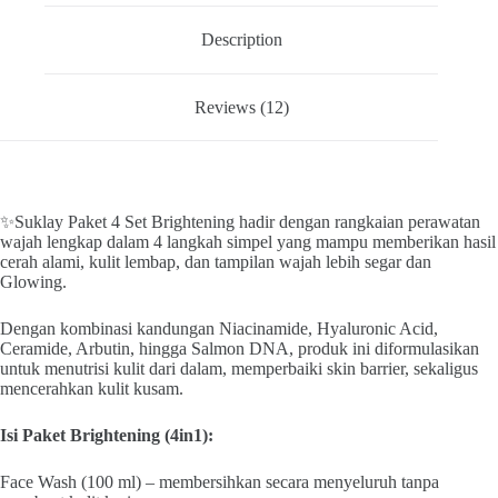
Face
Wash
Description
+
Toner
+
Reviews (12)
Serum
+
Cream
2in1
)
quantity
✨Suklay Paket 4 Set Brightening hadir dengan rangkaian perawatan
wajah lengkap dalam 4 langkah simpel yang mampu memberikan hasil
cerah alami, kulit lembap, dan tampilan wajah lebih segar dan
Glowing.
Dengan kombinasi kandungan Niacinamide, Hyaluronic Acid,
Ceramide, Arbutin, hingga Salmon DNA, produk ini diformulasikan
untuk menutrisi kulit dari dalam, memperbaiki skin barrier, sekaligus
mencerahkan kulit kusam.
Isi Paket Brightening (4in1):
Face Wash (100 ml) – membersihkan secara menyeluruh tanpa