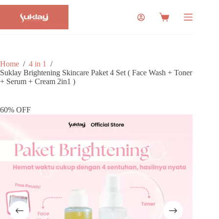
Skip
to
Shopping
content
cart
Home
/
4 in 1
/
Suklay Brightening Skincare Paket 4 Set ( Face Wash + Toner
+ Serum + Cream 2in1 )
60% OFF